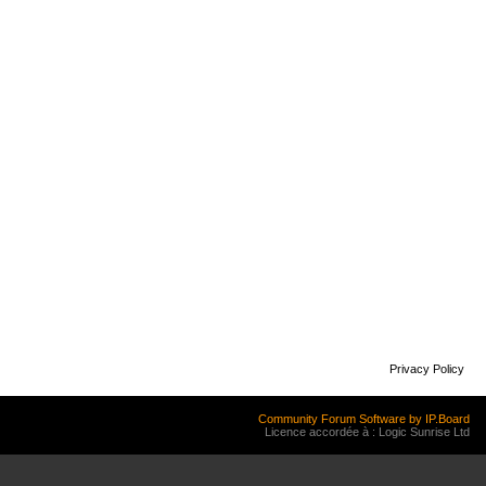
Privacy Policy
Community Forum Software by IP.Board
Licence accordée à : Logic Sunrise Ltd