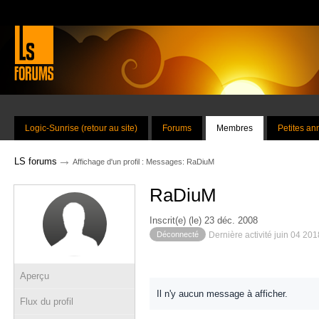
Logic-Sunrise (retour au site)
Forums
Membres
Petites a
→
LS forums
Affichage d'un profil : Messages: RaDiuM
RaDiuM
Inscrit(e) (le) 23 déc. 2008
Déconnecté
Dernière activité juin 04 20
Aperçu
Il n'y aucun message à afficher.
Flux du profil