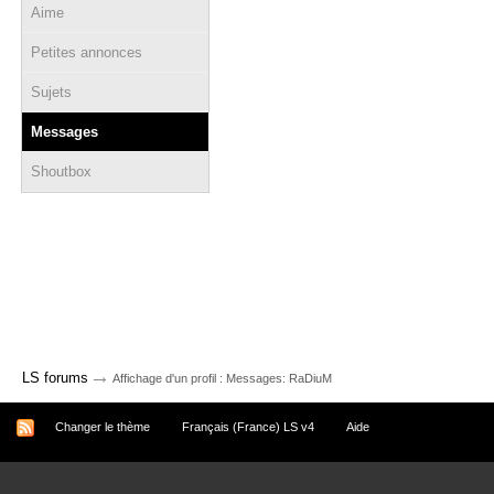
Aime
Petites annonces
Sujets
Messages
Shoutbox
→
LS forums
Affichage d'un profil : Messages: RaDiuM
Changer le thème
Français (France) LS v4
Aide