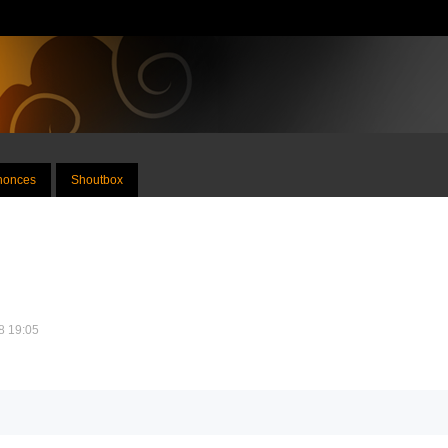
nnonces
Shoutbox
18 19:05