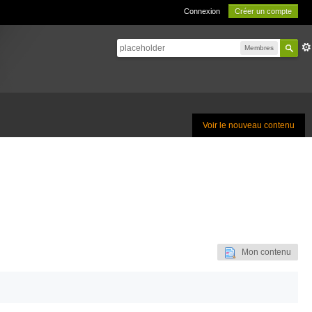
Connexion
Créer un compte
Membres
Voir le nouveau contenu
Mon contenu