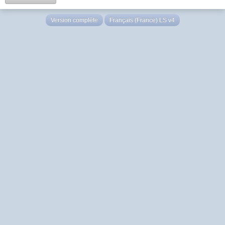
Version complète
Français (France) LS v4