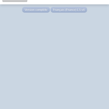
Version complète
Français (France) LS v4