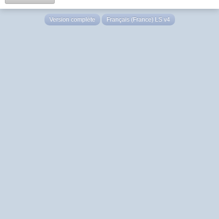
Version complète
Français (France) LS v4