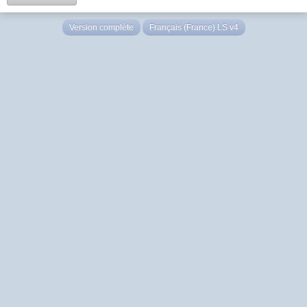
Version complète
Français (France) LS v4