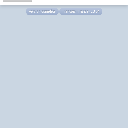
Version complète
Français (France) LS v4