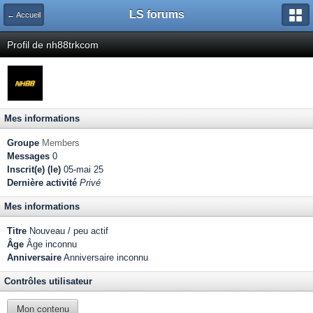
LS forums
← Accueil
Profil de nh88trkcom
Mes informations
Groupe
Members
Messages
0
Inscrit(e) (le)
05-mai 25
Dernière activité
Privé
Mes informations
Titre
Nouveau / peu actif
Âge
Âge inconnu
Anniversaire
Anniversaire inconnu
Contrôles utilisateur
Mon contenu