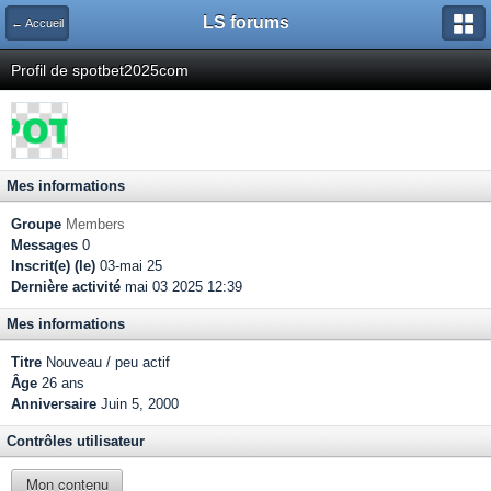
LS forums
← Accueil
Profil de spotbet2025com
Mes informations
Groupe
Members
Messages
0
Inscrit(e) (le)
03-mai 25
Dernière activité
mai 03 2025 12:39
Mes informations
Titre
Nouveau / peu actif
Âge
26 ans
Anniversaire
Juin 5, 2000
Contrôles utilisateur
Mon contenu