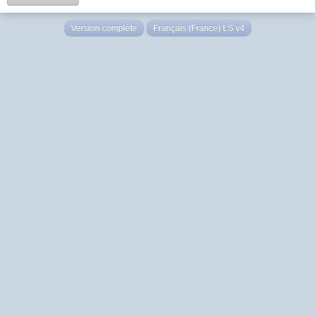
Version complète
Français (France) LS v4