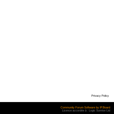
Privacy Policy
Community Forum Software by IP.Board
Licence accordée à : Logic Sunrise Ltd