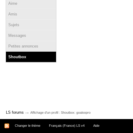
Aime
Amis
Sujets
Messages
Petites annonces
Shoutbox
→
LS forums
Affichage d'un profil : Shoutbox: goaloopro
Changer le thème
Français (France) LS v4
Aide