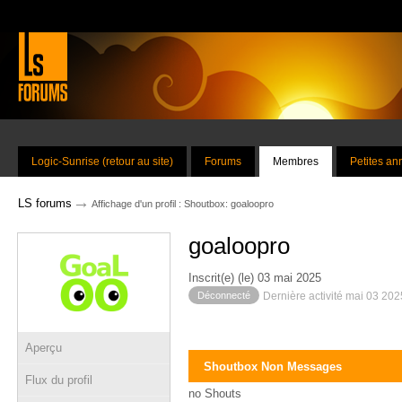
Logic-Sunrise (retour au site)
Forums
Membres
Petites a
→
LS forums
Affichage d'un profil : Shoutbox: goaloopro
goaloopro
Inscrit(e) (le) 03 mai 2025
Déconnecté
Dernière activité mai 03 20
Aperçu
Shoutbox Non Messages
Flux du profil
no Shouts