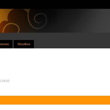
nnonces
Shoutbox
25 09:00