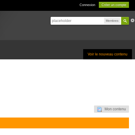
Connexion
Créer un compte
Membres
Voir le nouveau contenu
Mon contenu