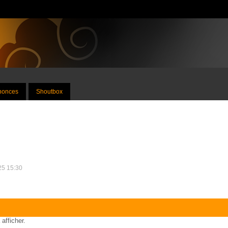
nnonces
Shoutbox
025 15:30
 afficher.