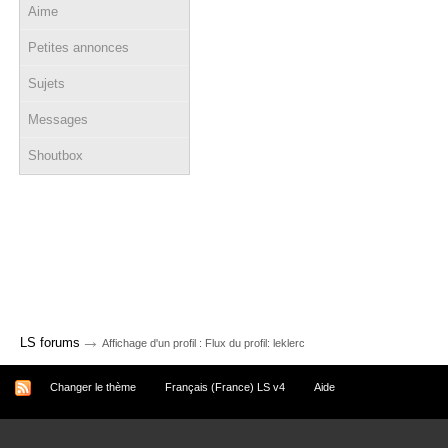
Aime
Petites annonces
Sujets
Messages
Shoutbox
→
LS forums
Affichage d'un profil : Flux du profil: leklerc
Changer le thème
Français (France) LS v4
Aide