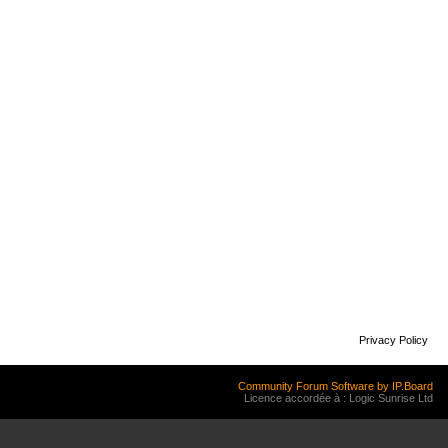
Privacy Policy
Community Forum Software by IP.Board
Licence accordée à : Logic Sunrise Ltd