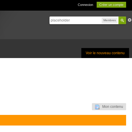
Connexion
Créer un compte
Membres
Voir le nouveau contenu
Mon contenu