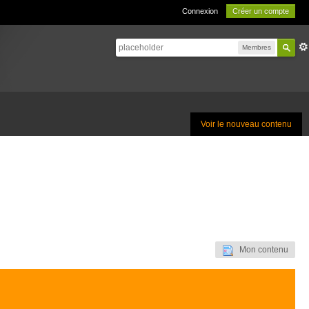
Connexion
Créer un compte
Membres
Voir le nouveau contenu
Mon contenu