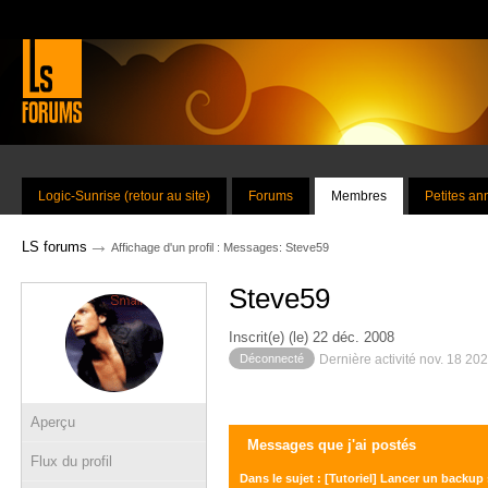
Logic-Sunrise (retour au site)
Forums
Membres
Petites a
→
LS forums
Affichage d'un profil : Messages: Steve59
Steve59
Inscrit(e) (le) 22 déc. 2008
Déconnecté
Dernière activité nov. 18 20
Aperçu
Messages que j'ai postés
Flux du profil
Dans le sujet : [Tutoriel] Lancer un backup 