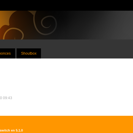
nnonces
Shoutbox
20 09:43
switch en 5.1.0