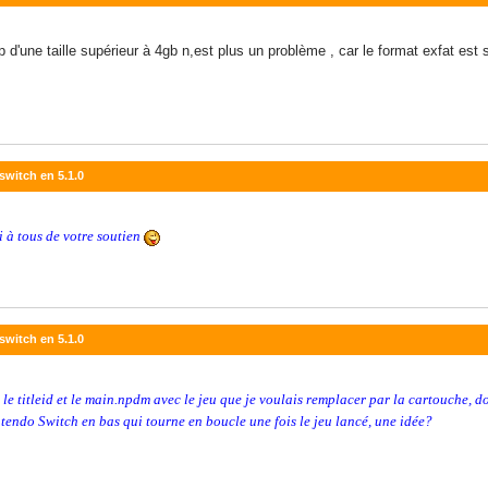
 d'une taille supérieur à 4gb n,est plus un problème , car le format exfat est
switch en 5.1.0
 à tous de votre soutien
switch en 5.1.0
 le titleid et le main.npdm avec le jeu que je voulais remplacer par la cartouche, 
ntendo Switch en bas qui tourne en boucle une fois le jeu lancé, une idée?