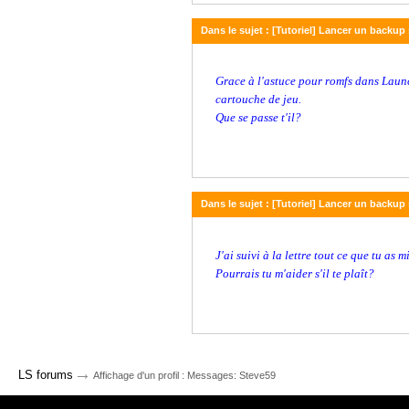
Dans le sujet : [Tutoriel] Lancer un backup 
16 juin 2018 - 17:06
Grace à l'astuce pour romfs dans Launc
cartouche de jeu.
Que se passe t'il?
Dans le sujet : [Tutoriel] Lancer un backup 
16 juin 2018 - 11:25
J'ai suivi à la lettre tout ce que tu as 
Pourrais tu m'aider s'il te plaît?
→
LS forums
Affichage d'un profil : Messages: Steve59