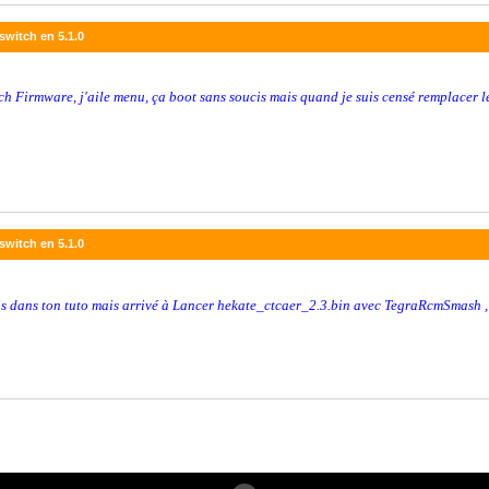
switch en 5.1.0
h Firmware, j'aile menu, ça boot sans soucis mais quand je suis censé remplacer l
switch en 5.1.0
mis dans ton tuto mais arrivé à
Lancer
hekate_ctcaer_2.3.bin avec TegraRcmSmash , 