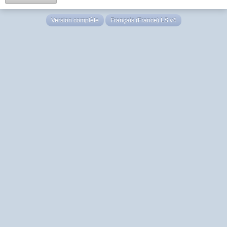
Version complète
Français (France) LS v4