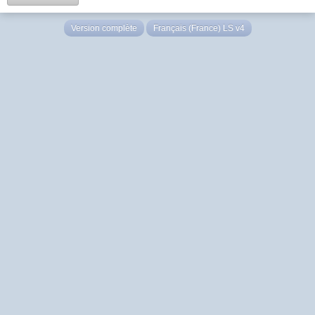
Version complète
Français (France) LS v4