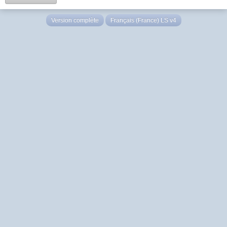
Version complète
Français (France) LS v4