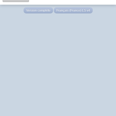
Version complète
Français (France) LS v4