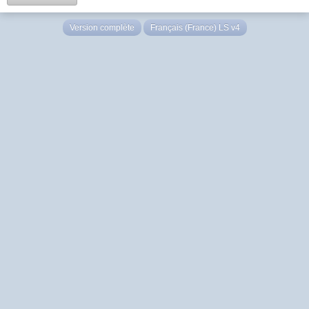
Version complète
Français (France) LS v4