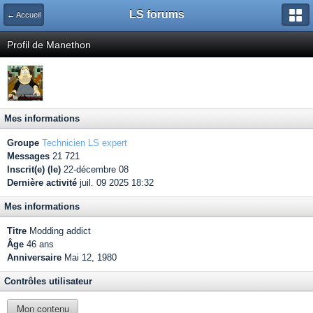
LS forums
← Accueil
Profil de Manethon
Mes informations
Groupe
Technicien LS expert
Messages
21 721
Inscrit(e) (le)
22-décembre 08
Dernière activité
juil. 09 2025 18:32
Mes informations
Titre
Modding addict
Âge
46 ans
Anniversaire
Mai 12, 1980
Contrôles utilisateur
Mon contenu