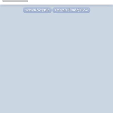
Version complète
Français (France) LS v4