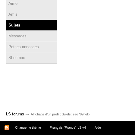
Aime
Amis
Sujets
Messages
Petites annonces
Shoutbox
→
LS forums
Affichage d'un profil : Sujets: sao789help
Changer le thème
Français (France) LS v4
Aide