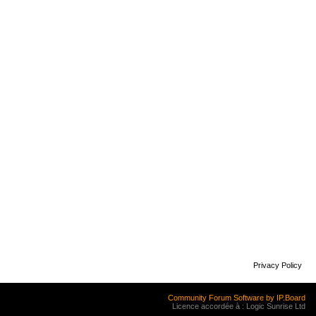
Privacy Policy
Community Forum Software by IP.Board
Licence accordée à : Logic Sunrise Ltd