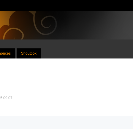
nnonces
Shoutbox
25 09:07