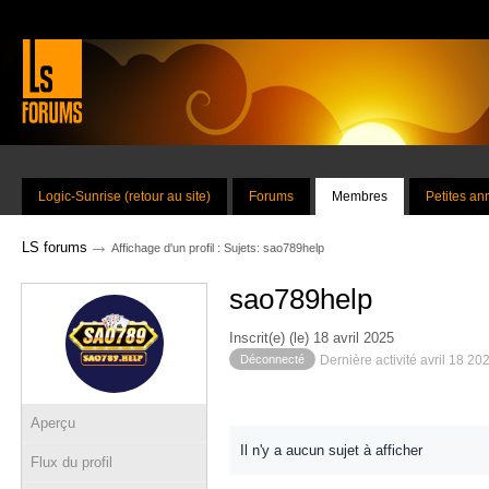
Logic-Sunrise (retour au site)
Forums
Membres
Petites a
→
LS forums
Affichage d'un profil : Sujets: sao789help
sao789help
Inscrit(e) (le) 18 avril 2025
Déconnecté
Dernière activité avril 18 20
Aperçu
Il n'y a aucun sujet à afficher
Flux du profil