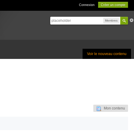
Connexion
Créer un compte
Membres
Voir le nouveau contenu
Mon contenu