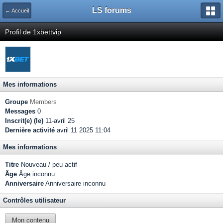
LS forums
← Accueil
Profil de 1xbettvip
Mes informations
Groupe
Members
Messages
0
Inscrit(e) (le)
11-avril 25
Dernière activité
avril 11 2025 11:04
Mes informations
Titre
Nouveau / peu actif
Âge
Âge inconnu
Anniversaire
Anniversaire inconnu
Contrôles utilisateur
Mon contenu