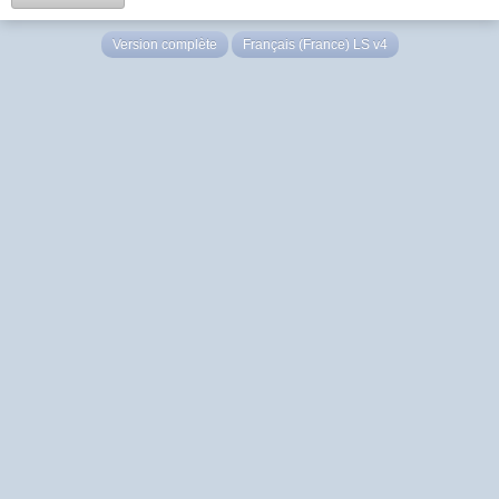
Version complète
Français (France) LS v4