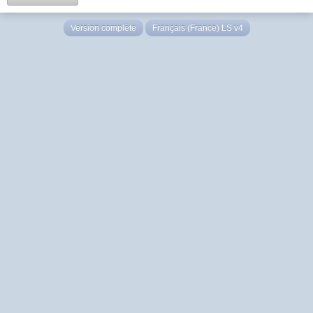
Version complète
Français (France) LS v4