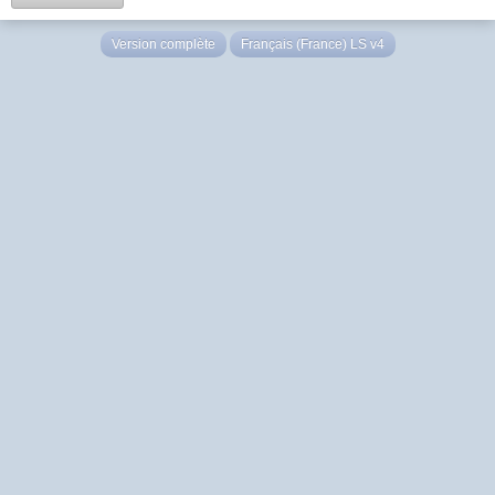
Version complète
Français (France) LS v4