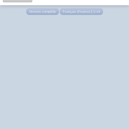
Version complète
Français (France) LS v4