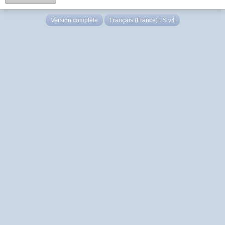
Version complète
Français (France) LS v4