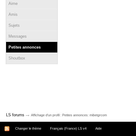
Aime
Amis
Sujets
Messages
Petites annonces
Shoutbox
→
LS forums
Affichage d'un profil : Petites annonces: mibetgrcom
Changer le thème
Français (France) LS v4
Aide