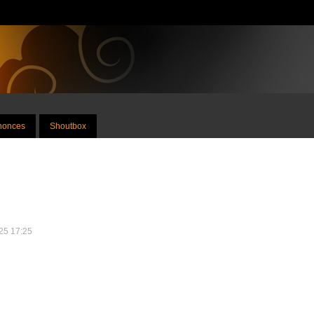
nnonces
Shoutbox
025 17:25