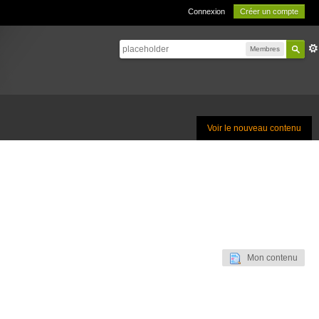
Connexion
Créer un compte
Membres
Voir le nouveau contenu
Mon contenu