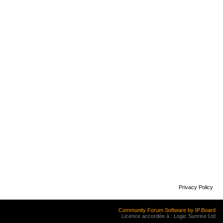
Privacy Policy
Community Forum Software by IP.Board
Licence accordée à : Logic Sunrise Ltd