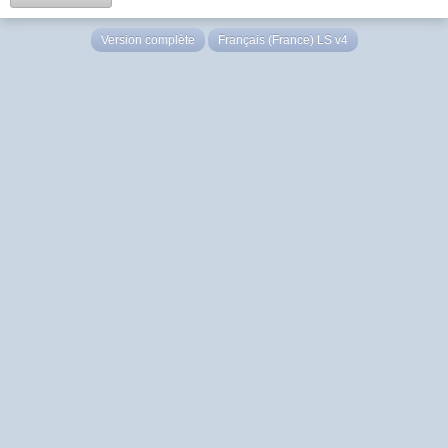
Version complète
Français (France) LS v4