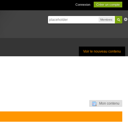
Connexion
Créer un compte
Membres
Voir le nouveau contenu
Mon contenu