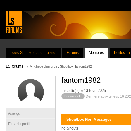
Logic-Sunrise (retour au site)
Forums
Membres
Petites a
→
LS forums
Affichage d'un profil : Shoutbox: fantom1982
fantom1982
Inscrit(e) (le) 13 févr. 2025
Déconnecté
Dernière activité févr. 16 20
Aperçu
Shoutbox Non Messages
Flux du profil
no Shouts