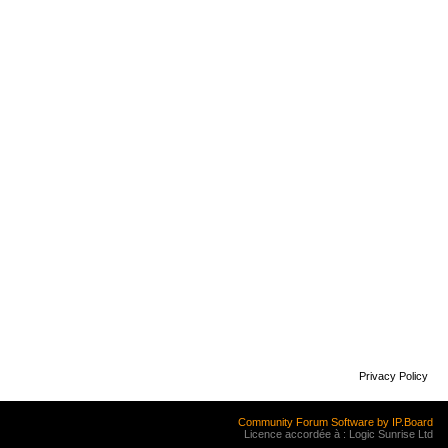
Privacy Policy
Community Forum Software by IP.Board
Licence accordée à : Logic Sunrise Ltd