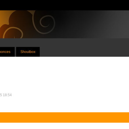
nnonces
Shoutbox
25 18:54