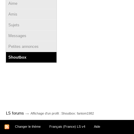
Aime
Amis
Sujets
Messages
Petites annonces
Shoutbox
→
LS forums
Affichage d'un profil : Shoutbox: fantom1982
Changer le thème
Français (France) LS v4
Aide