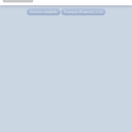
Version complète
Français (France) LS v4