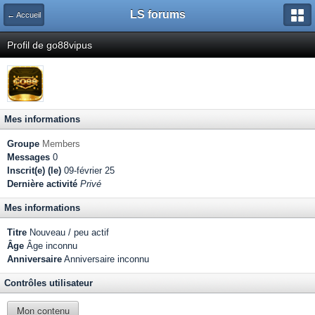
LS forums
← Accueil
Profil de go88vipus
Mes informations
Groupe
Members
Messages
0
Inscrit(e) (le)
09-février 25
Dernière activité
Privé
Mes informations
Titre
Nouveau / peu actif
Âge
Âge inconnu
Anniversaire
Anniversaire inconnu
Contrôles utilisateur
Mon contenu