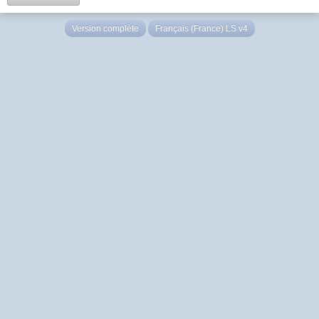
Version complète
Français (France) LS v4