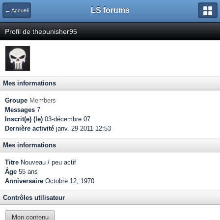
LS forums
← Accueil
Profil de thepunisher95
Mes informations
Groupe
Members
Messages
7
Inscrit(e) (le)
03-décembre 07
Dernière activité
janv. 29 2011 12:53
Mes informations
Titre
Nouveau / peu actif
Âge
55 ans
Anniversaire
Octobre 12, 1970
Contrôles utilisateur
Mon contenu