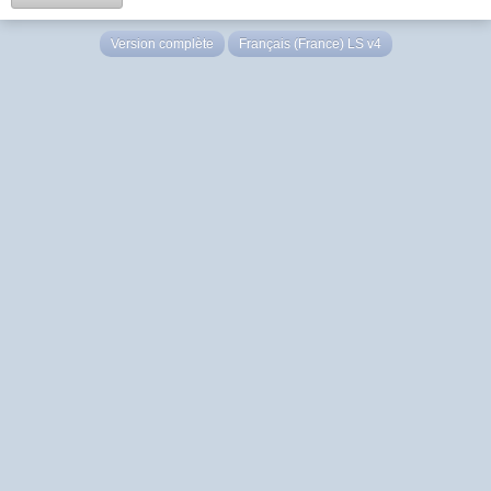
Version complète
Français (France) LS v4