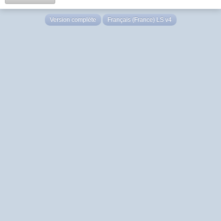
Version complète
Français (France) LS v4