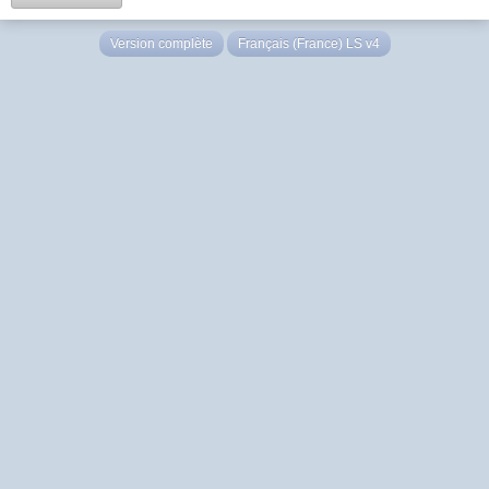
Version complète
Français (France) LS v4