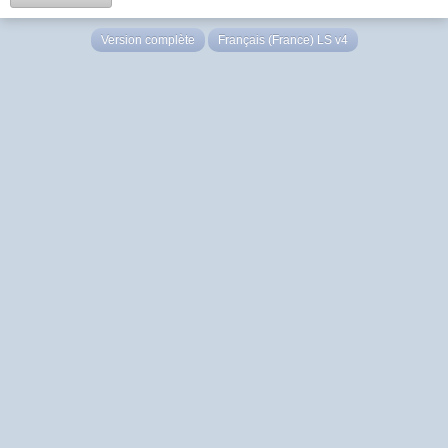
Version complète
Français (France) LS v4