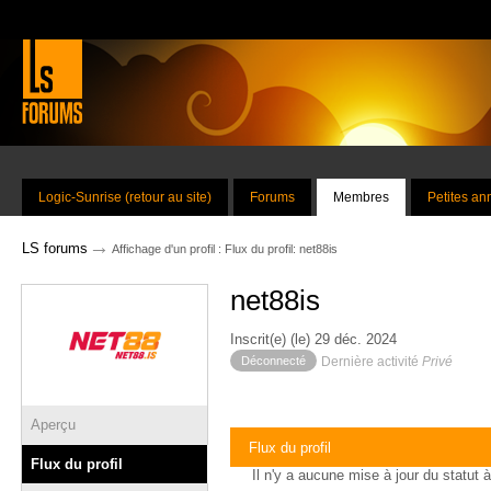
Logic-Sunrise (retour au site)
Forums
Membres
Petites a
→
LS forums
Affichage d'un profil : Flux du profil: net88is
net88is
Inscrit(e) (le) 29 déc. 2024
Déconnecté
Dernière activité
Privé
Aperçu
Flux du profil
Flux du profil
Il n'y a aucune mise à jour du statut à