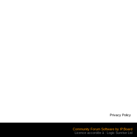
Privacy Policy
Community Forum Software by IP.Board
Licence accordée à : Logic Sunrise Ltd