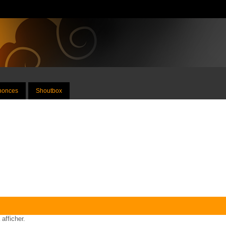
nnonces
Shoutbox
 afficher.