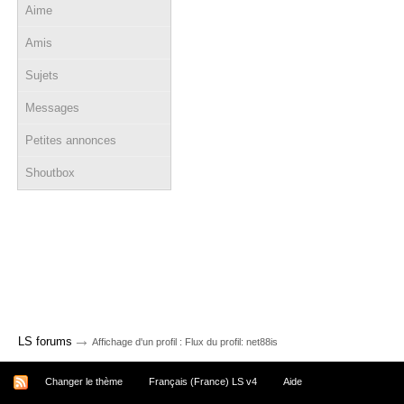
Aime
Amis
Sujets
Messages
Petites annonces
Shoutbox
→
LS forums
Affichage d'un profil : Flux du profil: net88is
Changer le thème
Français (France) LS v4
Aide