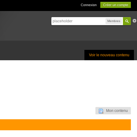
Connexion
Créer un compte
Membres
Voir le nouveau contenu
Mon contenu