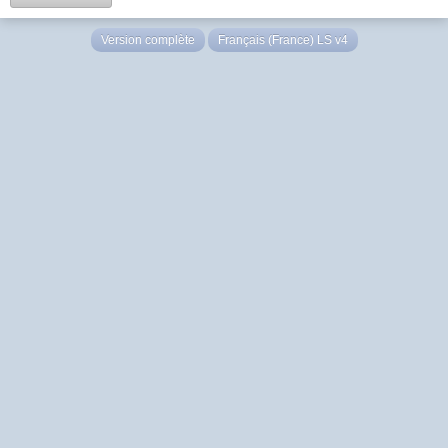
Version complète
Français (France) LS v4