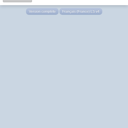
Version complète
Français (France) LS v4