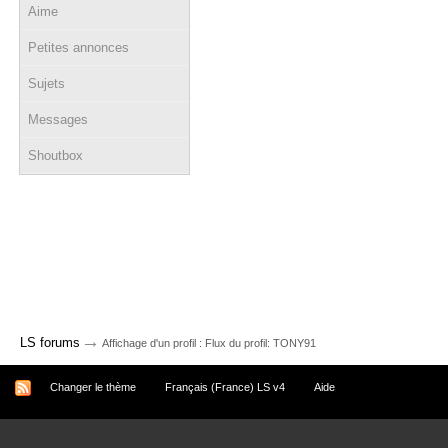
Aime
Petites annonces
Sujets
Messages
Shoutbox
→
LS forums
Affichage d'un profil : Flux du profil: TONY91
Changer le thème
Français (France) LS v4
Aide