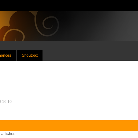
nnonces
Shoutbox
13 16:10
 afficher.