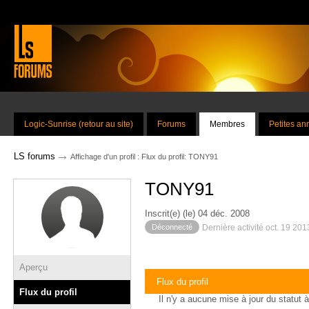
Logic-Sunrise (retour au site)
Forums
Membres
Petites a
→
LS forums
Affichage d'un profil : Flux du profil: TONY91
TONY91
Inscrit(e) (le) 04 déc. 2008
Déconnecté
Dernière activité oct. 19 20
Aperçu
Flux du profil
Flux du profil
Il n'y a aucune mise à jour du statut à