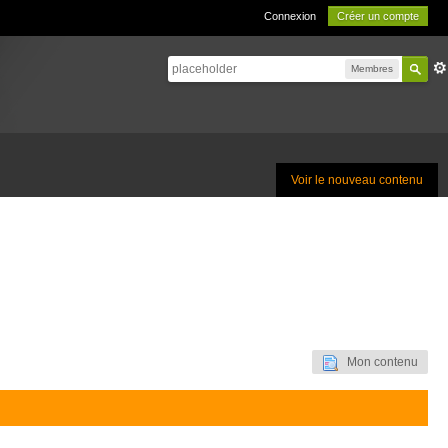
Connexion
Créer un compte
Membres
Voir le nouveau contenu
Mon contenu