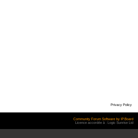
Privacy Policy
Community Forum Software by IP.Board
Licence accordée à : Logic Sunrise Ltd