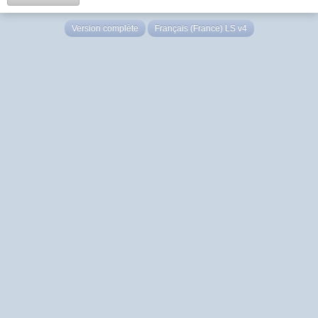
Version complète
Français (France) LS v4