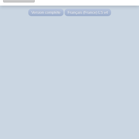
Version complète
Français (France) LS v4