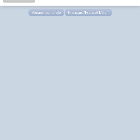
Version complète
Français (France) LS v4