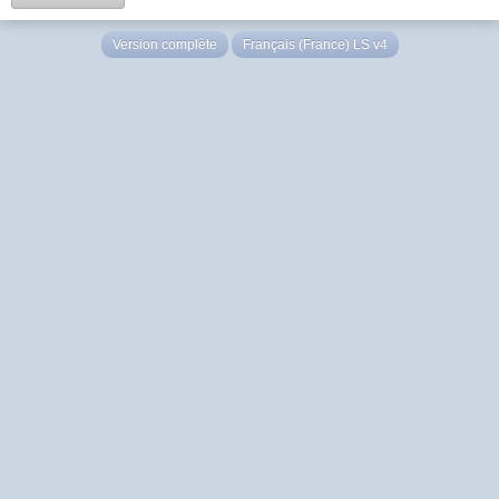
Version complète
Français (France) LS v4