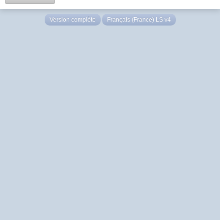
Version complète
Français (France) LS v4