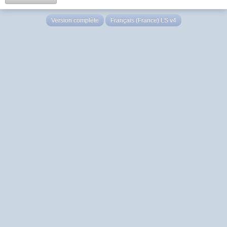
Version complète
Français (France) LS v4