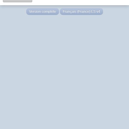
Version complète
Français (France) LS v4