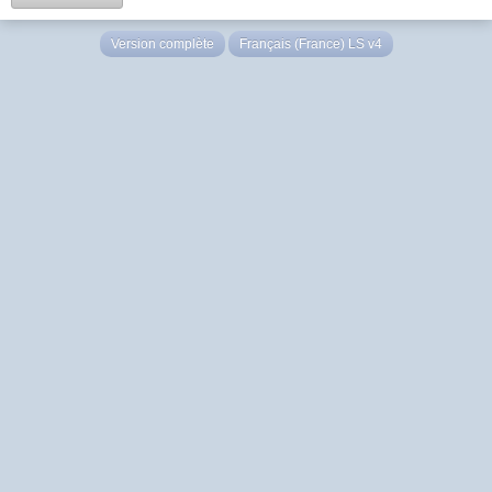
Version complète
Français (France) LS v4