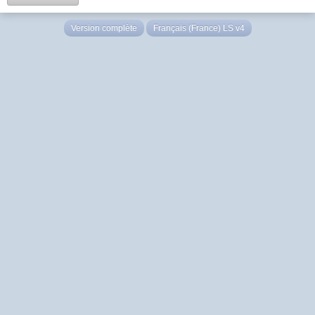
Version complète
Français (France) LS v4