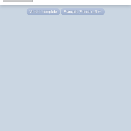
Version complète
Français (France) LS v4