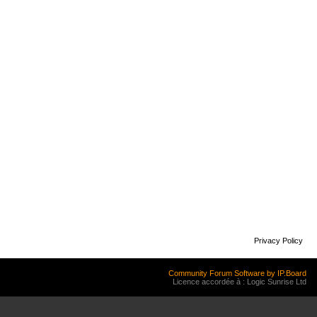
Privacy Policy
Community Forum Software by IP.Board
Licence accordée à : Logic Sunrise Ltd