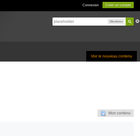
Connexion
Créer un compte
Membres
Voir le nouveau contenu
Mon contenu