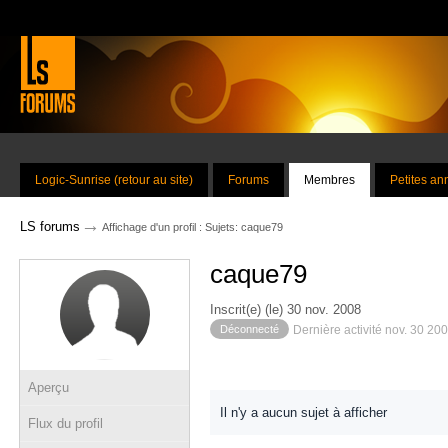
Logic-Sunrise (retour au site)
Forums
Membres
Petites a
→
LS forums
Affichage d'un profil : Sujets: caque79
caque79
Inscrit(e) (le) 30 nov. 2008
Déconnecté
Dernière activité nov. 30 20
Aperçu
Il n'y a aucun sujet à afficher
Flux du profil