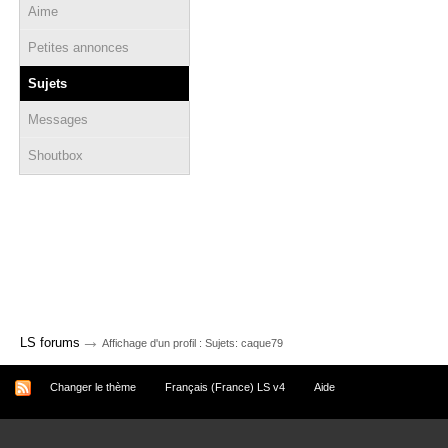
Aime
Petites annonces
Sujets
Messages
Shoutbox
→
LS forums
Affichage d'un profil : Sujets: caque79
Changer le thème
Français (France) LS v4
Aide