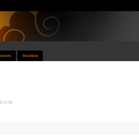
nnonces
Shoutbox
08 22:58