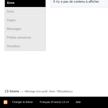
Il n'y a pas de contenu à afficher.
Aime
Amis
Sujets
Messages
Petites annonces
Shoutbox
→
LS forums
Affichage d'un profil : Aime: 789clubbbuzz
Changer le thème
Français (France) LS v4
Aide