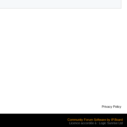
Privacy Policy
Community Forum Software by IP.Board
Licence accordée à : Logic Sunrise Ltd