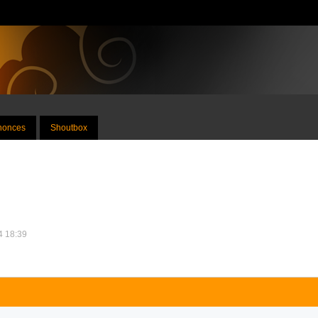
nnonces
Shoutbox
24 18:39