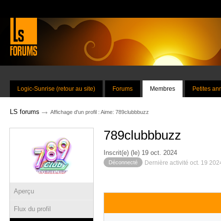
Logic-Sunrise (retour au site)
Forums
Membres
Petites a
→
LS forums
Affichage d'un profil : Aime: 789clubbbuzz
789clubbbuzz
Inscrit(e) (le) 19 oct. 2024
Déconnecté
Dernière activité oct. 19 20
Aperçu
Flux du profil