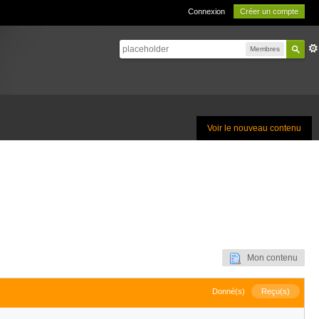
Connexion
Créer un compte
Membres
Voir le nouveau contenu
Mon contenu
Donné(s)
Reçu(s)