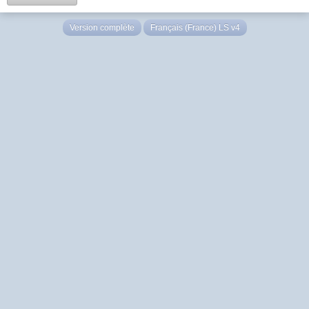
Version complète
Français (France) LS v4