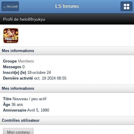
LS forums
← Accueil
Profil de helo88ryukyu
Mes informations
Groupe
Members
Messages
0
Inscrit(e) (le)
18-octobre 24
Dernière activité
oct. 19 2024 08:55
Mes informations
Titre
Nouveau / peu actif
Âge
36 ans
Anniversaire
Avril 5, 1990
Contrôles utilisateur
Mon contenu