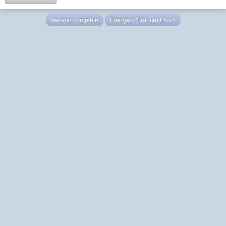
Version complète
Français (France) LS v4